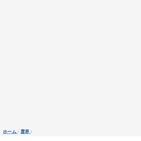
ホーム
/
霊界
/