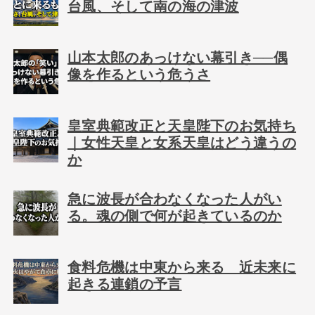
台風、そして南の海の津波
山本太郎のあっけない幕引き──偶
像を作るという危うさ
皇室典範改正と天皇陛下のお気持ち
｜女性天皇と女系天皇はどう違うの
か
急に波長が合わなくなった人がい
る。魂の側で何が起きているのか
食料危機は中東から来る 近未来に
起きる連鎖の予言