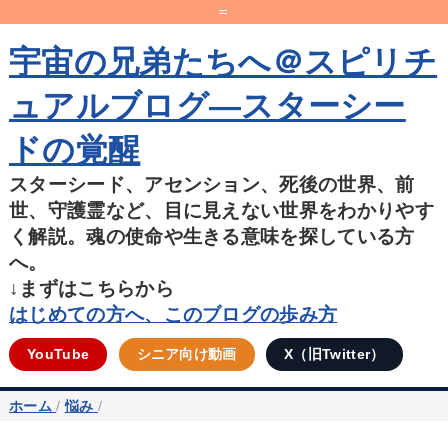
=
宇宙の兄弟たちへ＠スピリチ
ュアルブログ―スターシー
ドの覚醒
スターシード、アセンション、死後の世界、前
世、守護霊など、目に見えない世界をわかりやす
く解説。魂の使命や生きる意味を探している方
へ。
↓まずはこちらから
はじめての方へ、このブログの歩み方
YouTube
シニア向け動画
X（旧Twitter）
ホーム
/
悩み
/