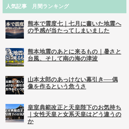
人気記事 月間ランキング
熊本で震度七｜七月に書いた地震へ
の予感が当たってしまいました
熊本地震のあとに来るもの｜暑さと
台風、そして南の海の津波
山本太郎のあっけない幕引き──偶
像を作るという危うさ
皇室典範改正と天皇陛下のお気持ち
｜女性天皇と女系天皇はどう違うの
か