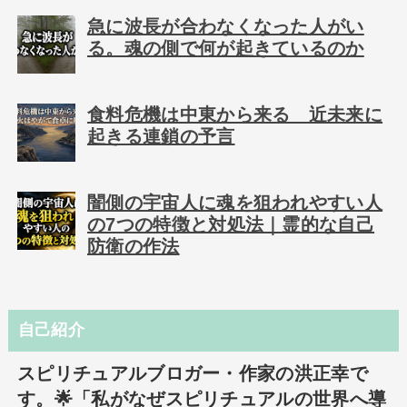
急に波長が合わなくなった人がい
る。魂の側で何が起きているのか
食料危機は中東から来る 近未来に
起きる連鎖の予言
闇側の宇宙人に魂を狙われやすい人
の7つの特徴と対処法｜霊的な自己
防衛の作法
自己紹介
スピリチュアルブロガー・作家の洪正幸で
す。🌟「私がなぜスピリチュアルの世界へ導