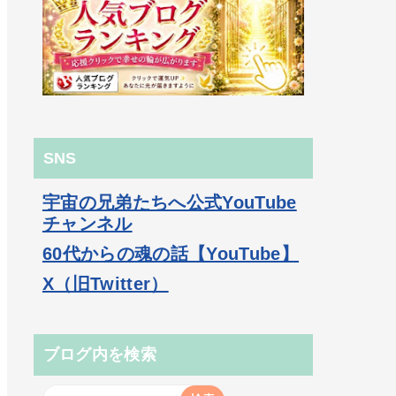
SNS
宇宙の兄弟たちへ公式YouTube
チャンネル
60代からの魂の話【YouTube】
X（旧Twitter）
ブログ内を検索