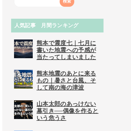
人気記事 月間ランキング
熊本で震度七｜七月に
書いた地震への予感が
当たってしまいました
熊本地震のあとに来る
もの｜暑さと台風、そ
して南の海の津波
山本太郎のあっけない
幕引き──偶像を作ると
いう危うさ