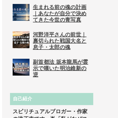
生まれる前の魂の計画
｜あなたが自分で決め
てきた今世の青写真
河野洋平さんの前世｜
裏切られた戦国大名と
息子・太郎の魂
副首都法 坂本龍馬が霊
示で嘆いた明治維新の
逆
自己紹介
スピリチュアルブロガー・作家