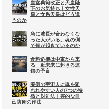
皇室典範改正と天皇陛
下のお気持ち｜女性天
皇と女系天皇はどう違
うのか
急に波長が合わなくな
った人がいる。魂の側
で何が起きているのか
食料危機は中東から来
る 近未来に起きる連
鎖の予言
闇側の宇宙人に魂を狙
われやすい人の7つの特
徴と対処法｜霊的な自
己防衛の作法