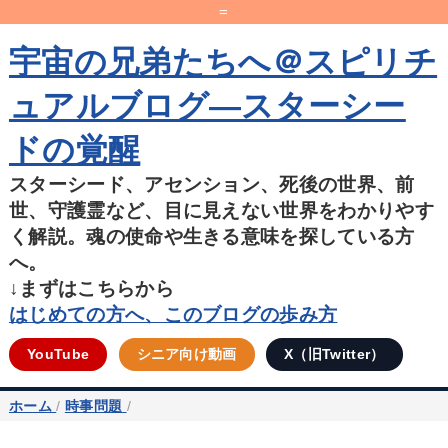
=
宇宙の兄弟たちへ＠スピリチ
ュアルブログ―スターシー
ドの覚醒
スターシード、アセンション、死後の世界、前
世、守護霊など、目に見えない世界をわかりやす
く解説。魂の使命や生きる意味を探している方
へ。
↓まずはこちらから
はじめての方へ、このブログの歩み方
YouTube
シニア向け動画
X（旧Twitter）
ホーム
/
時事問題
/