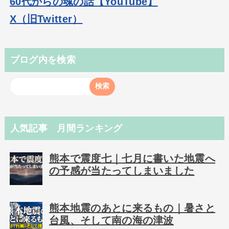
60代からの魂の話【YouTube】
X（旧Twitter）
ブログ内を検索
人気記事 月間ランキング
熊本で震度七｜七月に書いた地震へ
の予感が当たってしまいました
熊本地震のあとに来るもの｜暑さと
台風、そして南の海の津波