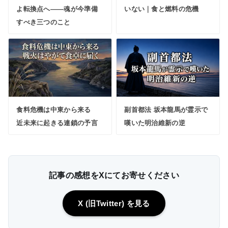
よ転換点へ――魂が今準備
いない｜食と燃料の危機
すべき三つのこと
食料危機は中東から来る
副首都法 坂本龍馬が霊示で
近未来に起きる連鎖の予言
嘆いた明治維新の逆
記事の感想をXにてお寄せください
X (旧Twitter) を見る