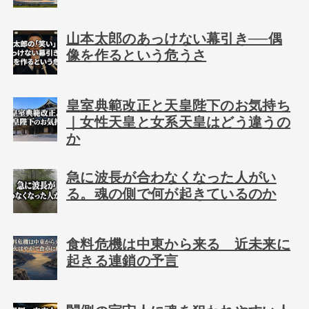
山本太郎のあっけない幕引き──偶
像を作るという危うさ
皇室典範改正と天皇陛下のお気持ち
｜女性天皇と女系天皇はどう違うの
か
急に波長が合わなくなった人がい
る。魂の側で何が起きているのか
食料危機は中東から来る 近未来に
起きる連鎖の予言