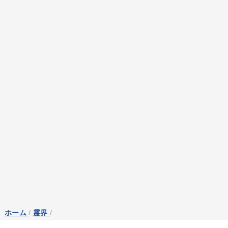
ホーム
/
霊界
/