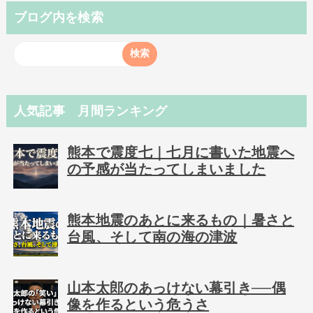
ブログ内を検索
人気記事 月間ランキング
熊本で震度七｜七月に書いた地震へ
の予感が当たってしまいました
熊本地震のあとに来るもの｜暑さと
台風、そして南の海の津波
山本太郎のあっけない幕引き──偶
像を作るという危うさ