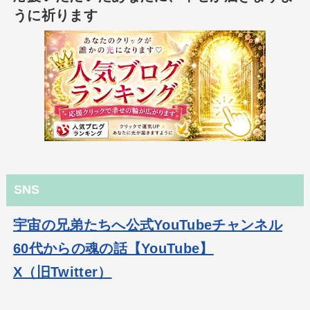
うに祈ります
SNS
宇宙の兄弟たちへ公式YouTubeチャンネル
60代からの魂の話【YouTube】
X（旧Twitter）