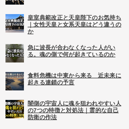
皇室典範改正と天皇陛下のお気持ち
｜女性天皇と女系天皇はどう違うの
か
急に波長が合わなくなった人がい
る。魂の側で何が起きているのか
食料危機は中東から来る 近未来に
起きる連鎖の予言
闇側の宇宙人に魂を狙われやすい人
の7つの特徴と対処法｜霊的な自己
防衛の作法