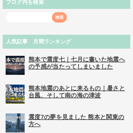
ブログ内を検索
人気記事 月間ランキング
熊本で震度七｜七月に書いた地震へ
の予感が当たってしまいました
熊本地震のあとに来るもの｜暑さと
台風、そして南の海の津波
震度7の夢を見ました 熊本と関東の
方へ