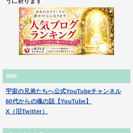
うに祈ります
SNS
宇宙の兄弟たちへ公式YouTubeチャンネル
60代からの魂の話【YouTube】
X（旧Twitter）