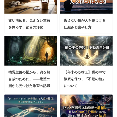
祓い清める。見えない重荷
癒えない傷が人を傷つける
を降ろす、節目の浄化
仕組みと癒やし方
物質主義の檻から、魂を解
【年末の心構え】嵐の中で
き放つために。――絶望の
静寂を保つ、「不動の軸」
淵から見つけた希望の記録
について