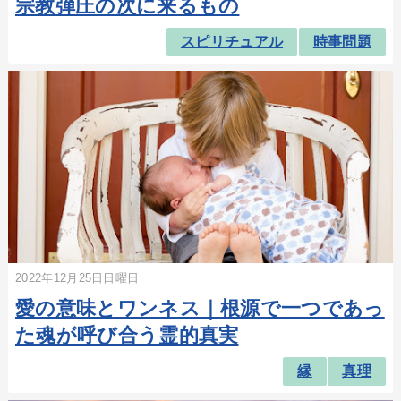
宗教弾圧の次に来るもの
スピリチュアル
時事問題
2022年12月25日日曜日
愛の意味とワンネス｜根源で一つであっ
た魂が呼び合う霊的真実
縁
真理