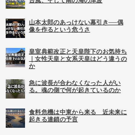
台風、そして南の海の津波
山本太郎のあっけない幕引き──偶
像を作るという危うさ
皇室典範改正と天皇陛下のお気持ち
｜女性天皇と女系天皇はどう違うの
か
急に波長が合わなくなった人がい
る。魂の側で何が起きているのか
食料危機は中東から来る 近未来に
起きる連鎖の予言