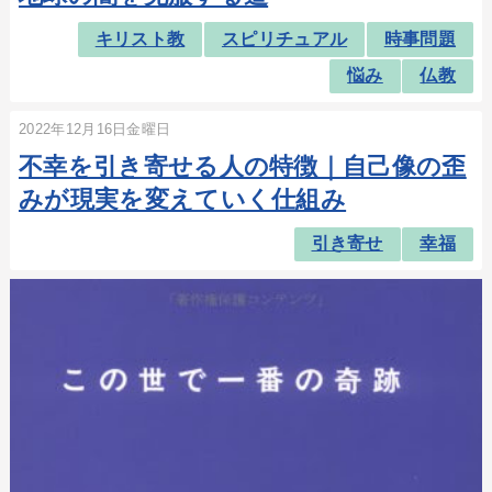
キリスト教
スピリチュアル
時事問題
悩み
仏教
2022年12月16日金曜日
不幸を引き寄せる人の特徴｜自己像の歪
みが現実を変えていく仕組み
引き寄せ
幸福