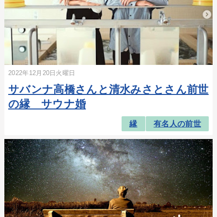
2022年12月20日火曜日
サバンナ高橋さんと清水みさとさん前世
の縁 サウナ婚
縁
有名人の前世