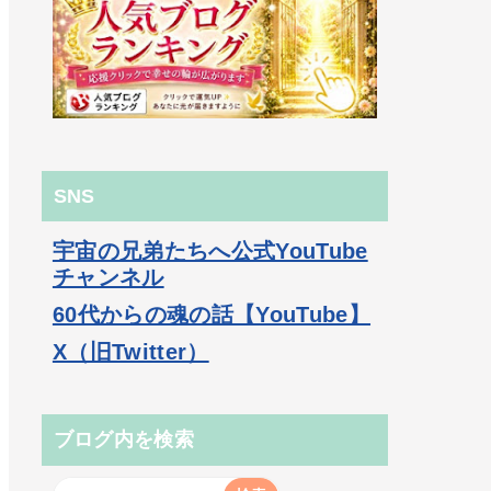
SNS
宇宙の兄弟たちへ公式YouTube
チャンネル
60代からの魂の話【YouTube】
X（旧Twitter）
ブログ内を検索