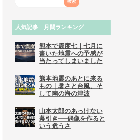
人気記事 月間ランキング
熊本で震度七｜七月に
書いた地震への予感が
当たってしまいました
熊本地震のあとに来る
もの｜暑さと台風、そ
して南の海の津波
山本太郎のあっけない
幕引き──偶像を作ると
いう危うさ