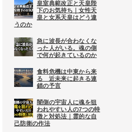
皇室典範改正と天皇陛
下のお気持ち｜女性天
皇と女系天皇はどう違
うのか
急に波長が合わなくな
った人がいる。魂の側
で何が起きているのか
食料危機は中東から来
る 近未来に起きる連
鎖の予言
闇側の宇宙人に魂を狙
われやすい人の7つの特
徴と対処法｜霊的な自
己防衛の作法