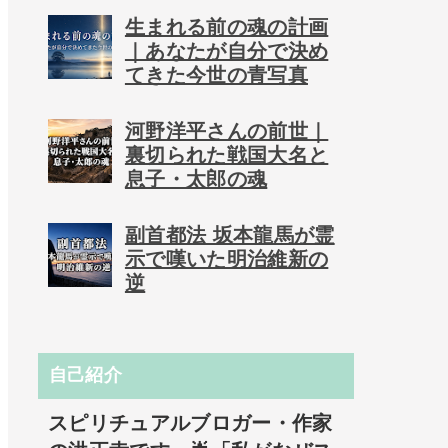
生まれる前の魂の計画
｜あなたが自分で決め
てきた今世の青写真
河野洋平さんの前世｜
裏切られた戦国大名と
息子・太郎の魂
副首都法 坂本龍馬が霊
示で嘆いた明治維新の
逆
自己紹介
スピリチュアルブロガー・作家