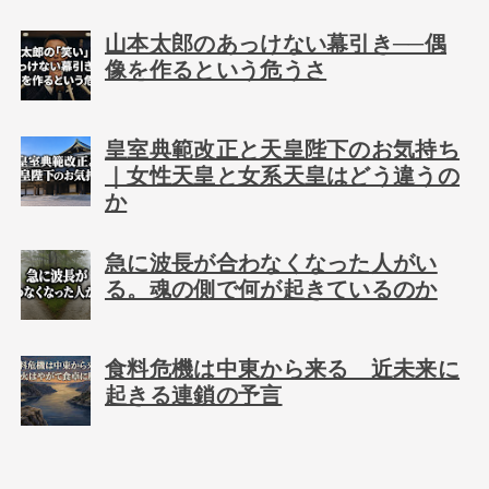
山本太郎のあっけない幕引き──偶
像を作るという危うさ
皇室典範改正と天皇陛下のお気持ち
｜女性天皇と女系天皇はどう違うの
か
急に波長が合わなくなった人がい
る。魂の側で何が起きているのか
食料危機は中東から来る 近未来に
起きる連鎖の予言