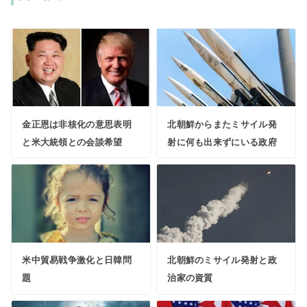
金正恩は非核化の意思表明
北朝鮮からまたミサイル発
と米大統領との会談希望
射に何も出来ずにいる政府
米中貿易戦争激化と日韓問
北朝鮮のミサイル発射と政
題
治家の資質