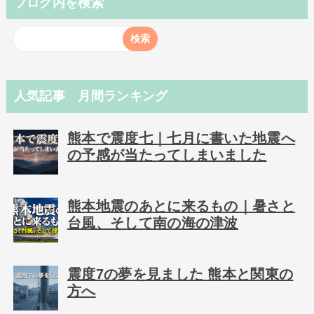
ブログ内を検索
人気記事 月間ランキング
熊本で震度七｜七月に書いた地震へ
の予感が当たってしまいました
熊本地震のあとに来るもの｜暑さと
台風、そして南の海の津波
震度7の夢を見ました 熊本と関東の
方へ