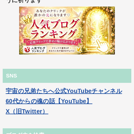
うに祈ります
SNS
宇宙の兄弟たちへ公式YouTubeチャンネル
60代からの魂の話【YouTube】
X（旧Twitter）