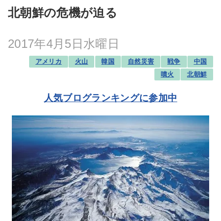
北朝鮮の危機が迫る
2017年4月5日水曜日
アメリカ
火山
韓国
自然災害
戦争
中国
噴火
北朝鮮
人気ブログランキングに参加中