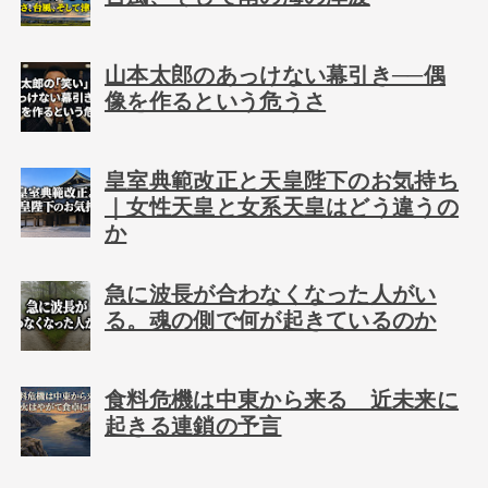
山本太郎のあっけない幕引き──偶
像を作るという危うさ
皇室典範改正と天皇陛下のお気持ち
｜女性天皇と女系天皇はどう違うの
か
急に波長が合わなくなった人がい
る。魂の側で何が起きているのか
食料危機は中東から来る 近未来に
起きる連鎖の予言