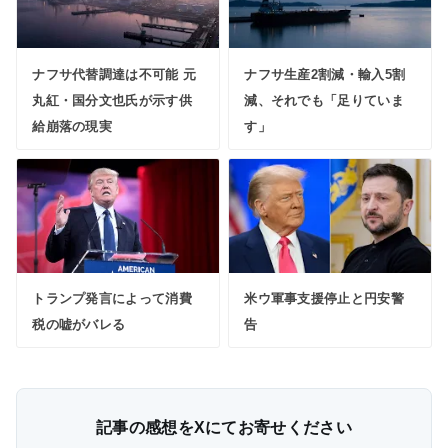
ナフサ代替調達は不可能 元
ナフサ生産2割減・輸入5割
丸紅・国分文也氏が示す供
減、それでも「足りていま
給崩落の現実
す」
トランプ発言によって消費
米ウ軍事支援停止と円安警
税の嘘がバレる
告
記事の感想をXにてお寄せください