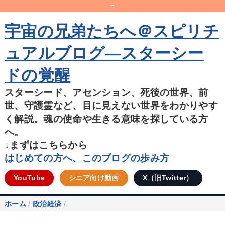
=
宇宙の兄弟たちへ＠スピリチ
ュアルブログ―スターシー
ドの覚醒
スターシード、アセンション、死後の世界、前
世、守護霊など、目に見えない世界をわかりやす
く解説。魂の使命や生きる意味を探している方
へ。
↓まずはこちらから
はじめての方へ、このブログの歩み方
YouTube
シニア向け動画
X（旧Twitter）
ホーム
/
政治経済
/