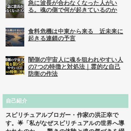
急に波長が合わなくなった人がい
る。魂の側で何が起きているのか
食料危機は中東から来る 近未来に
起きる連鎖の予言
闇側の宇宙人に魂を狙われやすい人
の7つの特徴と対処法｜霊的な自己
防衛の作法
自己紹介
スピリチュアルブロガー・作家の洪正幸で
す。🌟「私がなぜスピリチュアルの世界へ導