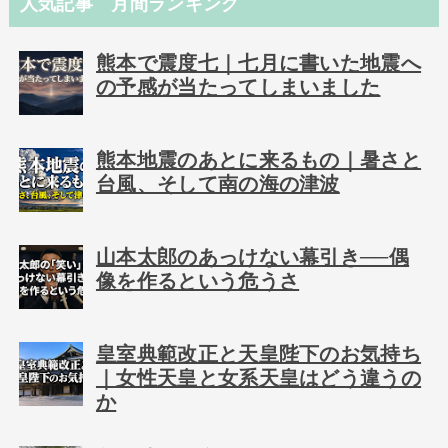
人気記事 月間ランキング
熊本で震度七｜七月に書いた地震へ
の予感が当たってしまいました
熊本地震のあとに来るもの｜暑さと
台風、そして南の海の津波
山本太郎のあっけない幕引き──偶
像を作るという危うさ
皇室典範改正と天皇陛下のお気持ち
｜女性天皇と女系天皇はどう違うの
か