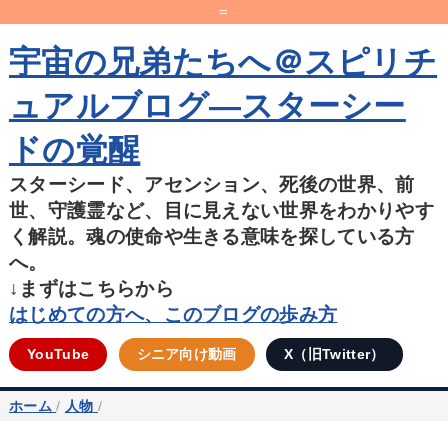
=
宇宙の兄弟たちへ＠スピリチ
ュアルブログ―スターシー
ドの覚醒
スターシード、アセンション、死後の世界、前
世、守護霊など、目に見えない世界をわかりやす
く解説。魂の使命や生きる意味を探している方
へ。
↓まずはこちらから
はじめての方へ、このブログの歩み方
YouTube
シニア向け動画
X（旧Twitter）
ホーム
/
人物
/