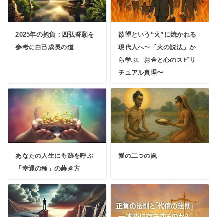
2025年の抱負：四弘誓願を
欲望という“火”に焼かれる
参考に自己成長の道
現代人へ〜「火の説法」か
ら学ぶ、お金と心のスピリ
チュアル真理〜
あなたの人生に奇跡を呼ぶ
愛の二つの罠
「幸運の種」の蒔き方