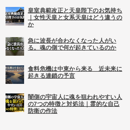
皇室典範改正と天皇陛下のお気持ち
｜女性天皇と女系天皇はどう違うの
か
急に波長が合わなくなった人がい
る。魂の側で何が起きているのか
食料危機は中東から来る 近未来に
起きる連鎖の予言
闇側の宇宙人に魂を狙われやすい人
の7つの特徴と対処法｜霊的な自己
防衛の作法