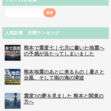
人気記事 月間ランキング
熊本で震度七｜七月に書いた地震へ
の予感が当たってしまいました
熊本地震のあとに来るもの｜暑さと
台風、そして南の海の津波
震度7の夢を見ました 熊本と関東の
方へ