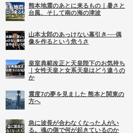
熊本地震のあとに来るもの｜暑さと
台風、そして南の海の津波
山本太郎のあっけない幕引き──偶
像を作るという危うさ
皇室典範改正と天皇陛下のお気持ち
｜女性天皇と女系天皇はどう違うの
か
震度7の夢を見ました 熊本と関東の
方へ
急に波長が合わなくなった人がい
る。魂の側で何が起きているのか